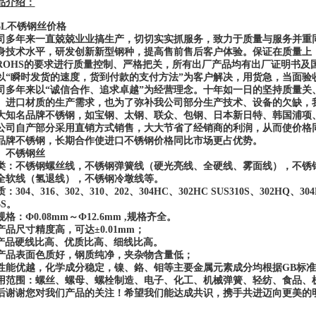
品介绍：
16L不锈钢丝价格
司多年来一直兢兢业业搞生产，切切实实抓服务，致力于质量与服务并重同
身技术水平，研发创新新型钢种，提高售前售后客户体验。保证在质量上，所有产
ROHS的要求进行质量控制、严格把关，所有出厂产品均有出厂证明书及
以“瞬时发货的速度，货到付款的支付方法”为客户解决，用货急，当面验
司多年来以“诚信合作、追求卓越”为经营理念。十年如一日的坚持质量关
、进口材质的生产需求，也为了弥补我公司部分生产技术、设备的欠缺，
大知名品牌不锈钢，如宝钢、太钢、联众、包钢、日本新日特、韩国浦项
公司自产部分采用直销方式销售，大大节省了经销商的利润，从而使价格
品牌不锈钢，长期合作使进口不锈钢价格同比市场更占优势。
、
不锈钢丝
类：不锈钢螺丝线，不锈钢弹簧线（硬光亮线、全硬线、雾面线），不锈
全软线（氢退线），不锈钢冷墩线等。
：304、316、302、310、202、304HC、302HC SUS310S、302HQ、304
6S。
规格：Ф0.08mm～Ф12.6mm ,规格齐全。
产品尺寸精度高，可达±0.01mm；
产品硬线比高、优质比高、细线比高。
产品表面色质好，钢质纯净，夹杂物含量低；
性能优越，化学成分稳定，镍、鉻、钼等主要金属元素成分均根据GB标
用范围：螺丝、螺母、螺栓制造、电子、化工、机械弹簧、轻纺、食品、
后谢谢您对我们产品的关注！希望我们能达成共识，携手共进迈向更美的