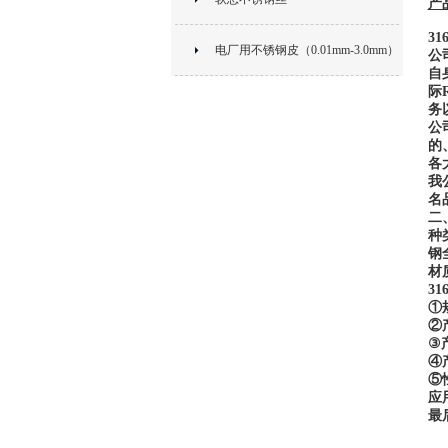
产
3
电厂用不锈钢皮（0.01mm-3.0mm）
公
自
际
务
公
的
各
我
名
二
种
钢
材质
31
①
②
③
④
⑤
应
最