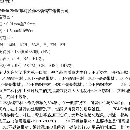
品介绍：
.1MM0.2MM厚可拉伸不锈钢带销售公司
格范围：
度：0.01mm至3.0mm
度：1.5mm至1650mm
度范围：
N、1/4H、1/2H、3/4H、H、EH、SH
氏硬度：130度至580度（HV）
品表面：2B、BA、HL等。
行标准：JIS、ASTM、GB、AISI、DIN等。
终以客户的要求为第一目标，视产品的质量为生命，不断努力，开拓进取
04L不锈钢带材，304不锈钢带材，310不锈钢带材，303不锈钢带材，302
01不锈钢带材，410不锈钢带材，420不锈钢带材，430不锈钢带材 31
海洋中和化学工业环境中的抗点腐蚀能力大大地优于304不锈钢！（316L低
高，易削不锈钢。
04L不锈钢带材：作为低碳的304钢，在一般情况下，耐腐蚀性与304相
优秀，在未进行热处理情况下，也能保持良好的耐腐蚀性。 304不锈
和机械特性，冲压，弯曲等热加工性好，无热处理硬化现象。用途：餐具
品工业（使用温度-196°C-700°C) 310不锈钢带材：主要特点是:耐高
03不锈钢带材：通过添加少量的硫、磷使其较304更易切削加工，其