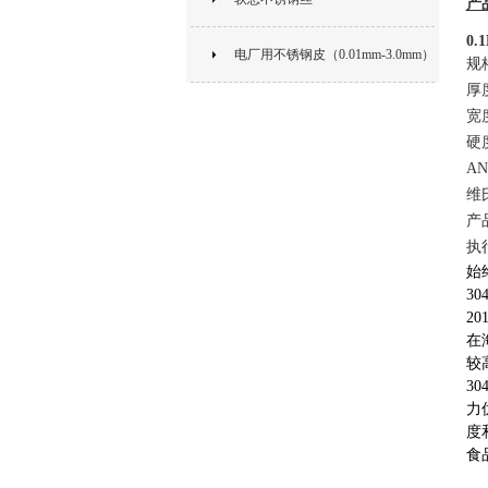
产
0
电厂用不锈钢皮（0.01mm-3.0mm）
规
厚
宽
硬
AN
维
产
执
始
3
2
在
较
3
力
度
食
3