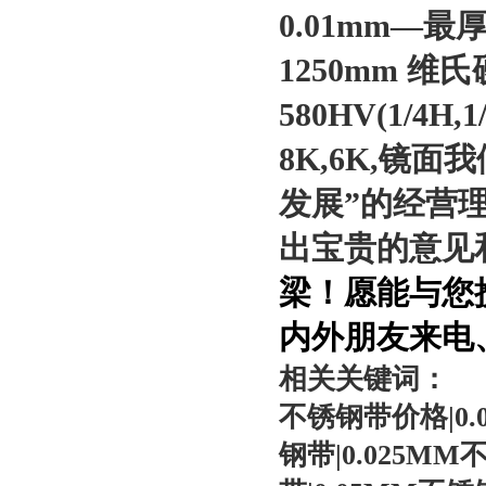
0.01mm—
最
1250mm
维氏
580HV(1/4H,1
8K,6K,
镜面
我
发展
”
的经营
出宝贵的意见
梁！愿能与您
内外朋友来电
相关关键词：
不锈钢带价格
|0
钢带
|0.025MM