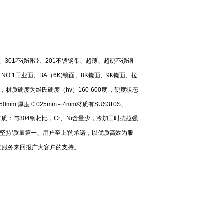
、301不锈钢带、201不锈钢带、超薄、超硬不锈钢
NO.1工业面、BA（6K)镜面、8K镜面、9K镜面、拉
） ，材质硬度为维氏硬度（hv）160-600度 ，硬度状态
50mm 厚度 0.025mm～4mm材质有SUS310S、
Ni-碳)材质：与304钢相比，Cr、Ni含量少，冷加工时抗拉强
持'质量第一、用户至上'的承诺，以优质高效为服
的服务来回报广大客户的支持。