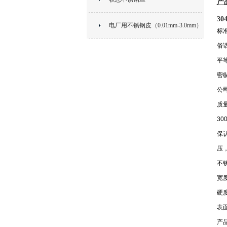
产
3
电厂用不锈钢皮（0.01mm-3.0mm）
标
俗
平
密
公
质
3
保
压
不锈
宽度
硬度
表面
产