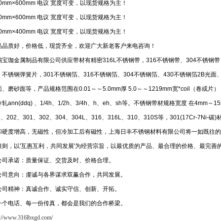
80mm×600mm 电议 宽度可变，以现货规格为主！
00mm×600mm 电议 宽度可变，以现货规格为主！
20mm×400mm 电议 宽度可变，以现货规格为主！
品品质好，价格低，现货齐全，欢迎广大新老客户来电咨询！
锡宝珈金属制品有限公司供应带材有精密316L不锈钢带，316不锈钢带、304不锈钢带
不锈钢弹簧片，301不锈钢箔、316不锈钢箔、304不锈钢箔、430不锈钢箔2B光面、
、磨砂面等，产品规格范围在0.01～～5.0mm厚 5.0～～1219mm宽*coil（卷或片
轧ann(ddq) 、1/4h、1/2h、3/4h、h、eh、sh等。不锈钢带材规格宽度 在4mm～15
1、202、301、302、304、304L、316、316L、310、310S等，301(17Cr-7
和硬度增高，无磁性，但冷加工后有磁性，上海日丰不锈钢材料有限公司将一如既往的坚
准则，以'互惠互利，共同发展'为经营宗旨，以最优质的产品、最合理的价格、最完善
公司承诺：质量保证、交货及时、价格合理。
公司意向：虔诚与各界谋求双赢合作，共同发展。
公司精神：真诚合作、诚实守信、创新、开拓。
一个电话、每一份传真，都会是我们的合作桥梁。
p://www.316lbxgd.com/