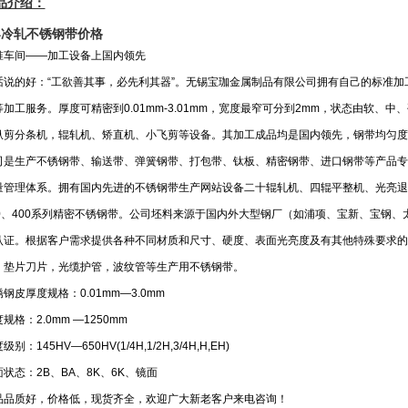
品介绍：
04冷轧不锈钢带价格
准车间——加工设备上国内领先
话说的好：“工欲善其事，必先利其器”。无锡宝珈金属制品有限公司拥有自己的标准
等加工服务。厚度可精密到0.01mm-3.01mm，宽度最窄可分到2mm，状态由软
纵剪分条机，辊轧机、矫直机、小飞剪等设备。其加工成品均是国内领先，钢带均匀度
司是生产不锈钢带、输送带、弹簧钢带、打包带、钛板、精密钢带、进口钢带等产品专
量管理体系。拥有国内先进的不锈钢带生产网站设备二十辊轧机、四辊平整机、光亮退
00、400系列精密不锈钢带。公司坯料来源于国内外大型钢厂（如浦项、宝新、宝钢、
认证。根据客户需求提供各种不同材质和尺寸、硬度、表面光亮度及有其他特殊要求的
，垫片刀片，光缆护管，波纹管等生产用不锈钢带。
钢皮厚度规格：0.01mm—3.0mm
规格：2.0mm —1250mm
级别：145HV—650HV(1/4H,1/2H,3/4H,H,EH)
状态：2B、BA、8K、6K、镜面
品品质好，价格低，现货齐全，欢迎广大新老客户来电咨询！