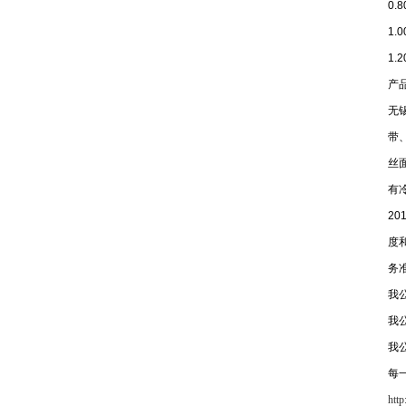
0.
1.
1.
产
无
带、
丝面
有冷
20
度
务
我
我
我
每
htt