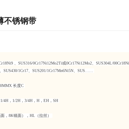
超薄不锈钢带
8Ni9 、SUS316/0Cr17Ni12Mo2Ti或0Cr17Ni12Mo2、SUS304L/00Cr18Ni
Si2、SUS430/1Cr17、SUS201/1Cr17Mn6Ni5N、SUS……
500MMX 长度C
/4H，1/2H，3/4H，H，EH，SH
亮面，8K镜面），HL（拉丝）